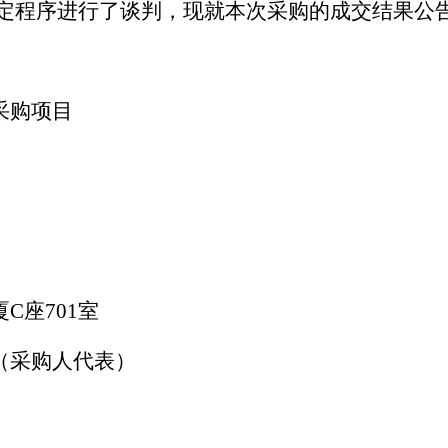
定程序进行了谈判，现就本次采购的成交结果公
采购项目
厦
C
座
701
室
（采购人代表）