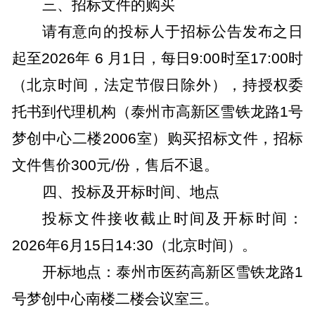
三、招标文件的购买
请有意向的投标人于招标公告发布之日
起至
2026
年
6
月
1
日，每日
9:00
时至
17:00
时
（北京时间，法定节假日除外），持授权委
托书到代理机构（泰州市高新区雪铁龙路
1
号
梦创中心二楼
2006
室）购买招标文件，招标
文件售价
300
元
/
份，售后不退。
四、投标及开标时间、地点
投标文件接收截止时间及开标时间：
2026
年
6
月
15
日
14:30
（北京时间）。
开标地点：泰州市医药高新区雪铁龙路
1
号梦创中心南楼二楼会议室三。