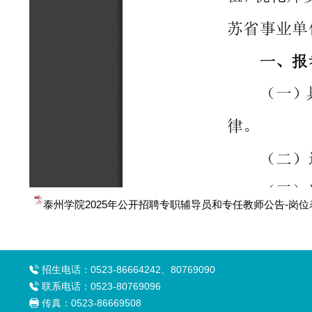
泰州学院2025年公开招聘专职辅导员和专任教师公告-岗位表.
招生电话：0523-86664242、80769090
联系电话：0523-80769096
传真：0523-86669508